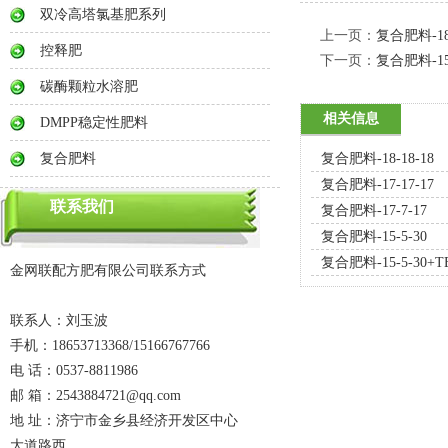
双冷高塔氯基肥系列
上一页：
复合肥料-18-
控释肥
下一页：
复合肥料-15-
碳酶颗粒水溶肥
相关信息
DMPP稳定性肥料
复合肥料
复合肥料-18-18-18
复合肥料-17-17-17
联系我们
复合肥料-17-7-17
复合肥料-15-5-30
复合肥料-15-5-30+T
金网联配方肥有限公司联系方式
联系人：刘玉波
手机：18653713368/15166767766
电 话：0537-8811986
邮 箱：2543884721@qq.com
地 址：济宁市金乡县经济开发区中心
大道路西