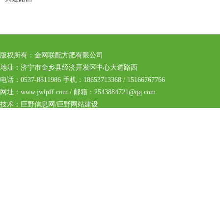
版权所有：金网联配方肥有限公司
地址：济宁市金乡县经济开发区中心大道路西
电话：0537-8811986 手机：18653713368 / 15166767766
网址：www.jwlpff.com / 邮箱：2543884721@qq.com
技术：
巨野信息网
/
巨野网站建设